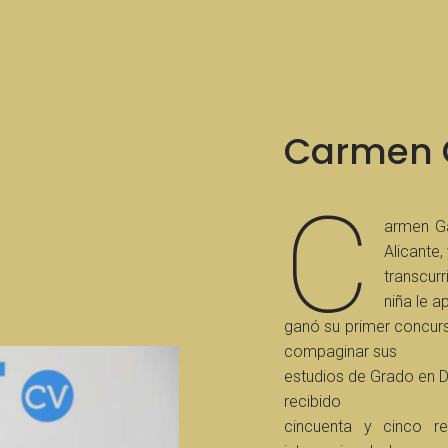
Carmen 
C
armen Ga
Alicante,
transcur
niña le a
ganó su primer concur
compaginar sus
estudios de Grado en De
recibido
cincuenta y cinco re